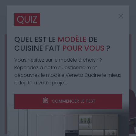
QUIZ
QUEL EST LE
MODÈLE
DE
QUIZ : Quel est le
CUISINE FAIT
POUR VOUS
?
design de votre
Vous hésitez sur le modèle à choisir ?
cuisine idéale ?
Répondez à notre questionnaire et
découvrez le modèle Veneta Cucine le mieux
Découvrez en quelques
adapté à votre projet.
secondes quel style de
cuisine correspond le mieux à
vos besoins, vos envies, votre
COMMENCER LE TEST
style de vie.