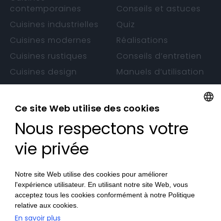
contemporaines
Conseils et astuces
Cuisines industrielles
Quiz
Cuisines modernes
Réalisations
Cuisines rustiques
Conseils d’entretien
Cuisines design
Manuels d’utilisation
Cuisines sans
Garantie
poignée
Ce site Web utilise des cookies
Nous respectons votre
FRENCH
CONTACTS
FRENCH
vie privée
Nos Magasins
Devenez Revendeur
Notre site Web utilise des cookies pour améliorer
l'expérience utilisateur. En utilisant notre site Web, vous
Travaillez avec nous
acceptez tous les cookies conformément à notre Politique
relative aux cookies.
En savoir plus