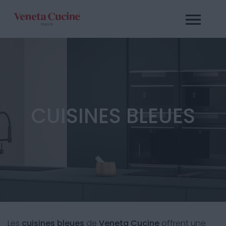
CUISINES BLEUES
Les
cuisines bleues
de
Veneta Cucine
offrent une