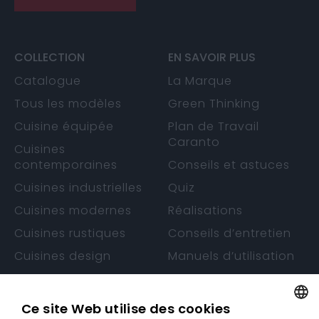
COLLECTION
EN SAVOIR PLUS
Catalogue
La Marque
Tous les modèles
Green Thinking
Cuisine équipée
Plan de Travail
Caranto
Cuisines
contemporaines
Conseils et astuces
Cuisines industrielles
Quiz
Cuisines modernes
Réalisations
Cuisines rustiques
Conseils d’entretien
Cuisines design
Manuels d’utilisation
Cuisines sans
Garantie
poignée
Ce site Web utilise des cookies