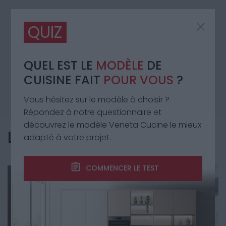
Une réalisation par Veneta Cucine Pornic
QUIZ
Un projet personnalisé crée par nos designer
concepteurs.
QUEL EST LE
MODÈLE
DE
CUISINE FAIT
POUR VOUS
?
CONTACTEZ LE REVENDEUR
Vous hésitez sur le modèle à choisir ?
Répondez à notre questionnaire et
découvrez le modèle Veneta Cucine le mieux
LA CUISINE EN DÉTAIL
adapté à votre projet.
COMMENCER LE TEST