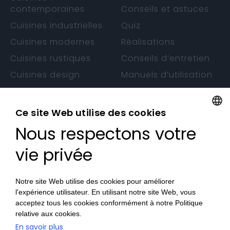
contemporaines
Conseils et astuces
Cuisines industrielles
Quiz
Cuisines modernes
Réalisations
Cuisines rustiques
Conseils d’entretien
Cuisines design
Manuels d’utilisation
Cuisines sans
Garantie
poignée
Ce site Web utilise des cookies
Nous respectons votre
FRENCH
CONTACTS
FRENCH
vie privée
Nos Magasins
Devenez Revendeur
Notre site Web utilise des cookies pour améliorer
l'expérience utilisateur. En utilisant notre site Web, vous
Travaillez avec nous
acceptez tous les cookies conformément à notre Politique
relative aux cookies.
En savoir plus