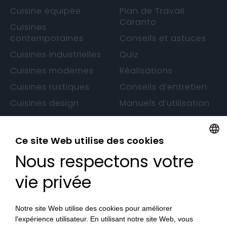
Cuisine équipée
Plan de Travail
Caranto
Cuisines
contemporaines
Conseils et astuces
Cuisines industrielles
Quiz
Cuisines modernes
Réalisations
Cuisines rustiques
Conseils d’entretien
Cuisines design
Manuels d’utilisation
Cuisines sans
Garantie
poignée
Ce site Web utilise des cookies
Nous respectons votre
FRENCH
CONTACTS
FRENCH
vie privée
Nos Magasins
Devenez Revendeur
Notre site Web utilise des cookies pour améliorer
l'expérience utilisateur. En utilisant notre site Web, vous
Travaillez avec nous