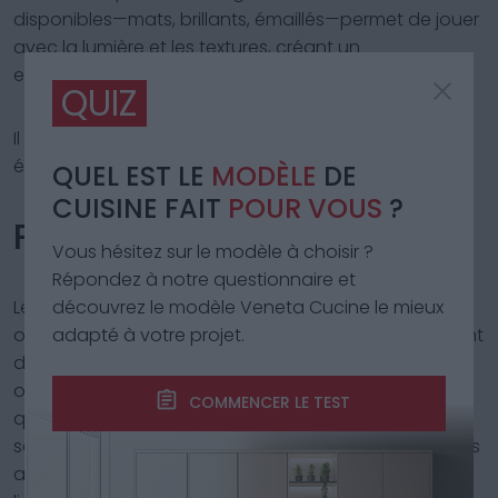
disponibles—mats, brillants, émaillés—permet de jouer
avec la lumière et les textures, créant un
environnement de cuisine vibrant et accueillant.
QUIZ
Il se peut que “
cuisine noire mate
” vous intéresse
également.
QUEL EST LE
MODÈLE
DE
CUISINE FAIT
POUR VOUS
?
Pierre Composite
Vous hésitez sur le modèle à choisir ?
Répondez à notre questionnaire et
Les pierres composites, comme le quartz composite
découvrez le modèle Veneta Cucine le mieux
ou le granit composite, sont produites en mélangeant
adapté à votre projet.
des résines avec des fragments de pierre naturelle,
offrant ainsi une surface robuste et moins poreuse
COMMENCER LE TEST
que la pierre entièrement naturelle. Cela les rend non
seulement résistantes aux taches et aux rayures, mais
aussi moins sujettes aux dommages causés par les