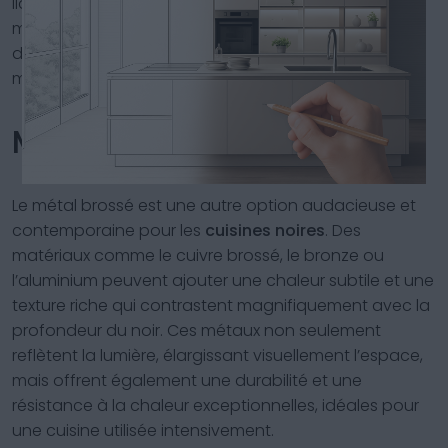
liquides et les acides. La variété de couleurs et de
motifs disponibles permet de les intégrer facilement
dans une cuisine noire, ajoutant une touche de
modernité et une élégance intemporelle.
Métal Brossé
Le métal brossé est une autre option audacieuse et
contemporaine pour les
cuisines noires
. Des
matériaux comme le cuivre brossé, le bronze ou
l’aluminium peuvent ajouter une chaleur subtile et une
texture riche qui contrastent magnifiquement avec la
profondeur du noir. Ces métaux non seulement
reflètent la lumière, élargissant visuellement l’espace,
mais offrent également une durabilité et une
résistance à la chaleur exceptionnelles, idéales pour
une cuisine utilisée intensivement.