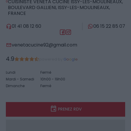
CUISINISTE VENETA CUCINE ISSY-LES-MOULINEAUX,
BOULEVARD GALLIENI, ISSY-LES-MOULINEAUX,
FRANCE
01 41 08 12 60
06 15 22 85 07
venetacucine92@gmail.com
4.9
powered by
G
o
o
g
l
e
Lundi
Fermé
Mardi - Samedi
10h00 - 19h00
Dimanche
Fermé
PRENEZ RDV