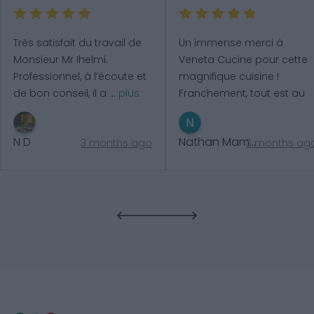
Très satisfait du travail de 
Un immense merci à 
Monsieur Mr Ihelmi. 
Veneta Cucine pour cette 
Professionnel, à l’écoute et 
magnifique cuisine ! 
de bon conseil, il a 
...
plus
Franchement, tout est au 
top du dé
...
plus
N D
Nathan Mamane
3 months ago
3 months ag