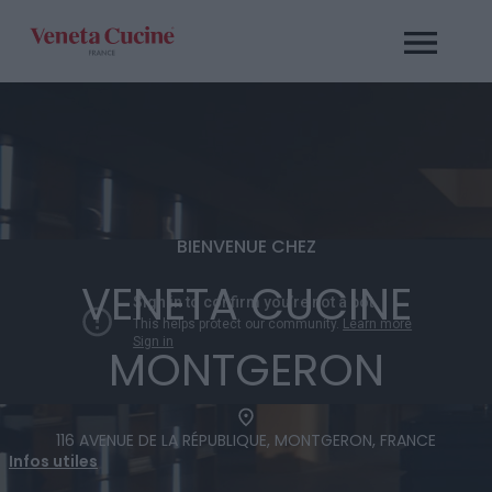
Passer
au
contenu
BIENVENUE CHEZ
VENETA CUCINE
MONTGERON
116 AVENUE DE LA RÉPUBLIQUE, MONTGERON, FRANCE
Infos utiles