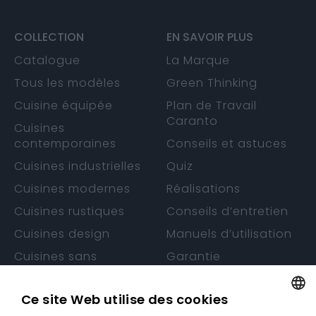
COLLECTION
EN SAVOIR PLUS
Catalogue
La Marque
Tous les modèles
Green Thinking
Cuisine équipée
Plan de Travail
Caranto
Cuisines
contemporaines
Conseils et astuces
Cuisines industrielles
Quiz
Cuisines modernes
Réalisations
Cuisines rustiques
Conseils d’entretien
Cuisines design
Manuels d’utilisation
Cuisines sans
Garantie
poignée
Ce site Web utilise des cookies