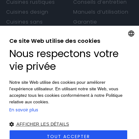
Cuisines rustiques
Conseils d’entretien
Cuisines design
Manuels d’utilisation
Cuisines sans
Garantie
poignée
Ce site Web utilise des cookies
Nous respectons votre
FRENCH
CONTACTS
FRENCH
vie privée
Nos Magasins
Devenez Revendeur
Notre site Web utilise des cookies pour améliorer
Travaillez avec nous
l'expérience utilisateur. En utilisant notre site Web, vous
acceptez tous les cookies conformément à notre Politique
relative aux cookies.
En savoir plus
© 2026 Veneta Cucine France SAS
Privacy Policy
|
Cookie
AFFICHER LES DÉTAILS
Policy
|
Accessibilité
|
Sitemap
| Site créé par
etinet.it
TOUT ACCEPTER