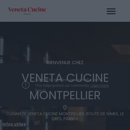
Passer
au
contenu
BIENVENUE CHEZ
VENETA CUCINE
MONTPELLIER
CUISINISTE VENETA CUCINE MONTPELLIER, ROUTE DE NÎMES, LE
CRÈS, FRANCE
Infos utiles