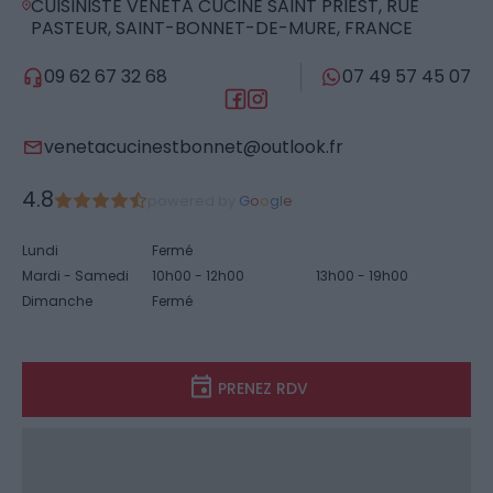
CUISINISTE VENETA CUCINE SAINT PRIEST, RUE
PASTEUR, SAINT-BONNET-DE-MURE, FRANCE
09 62 67 32 68
07 49 57 45 07
venetacucinestbonnet@outlook.fr
4.8
powered by
G
o
o
g
l
e
Lundi
Fermé
Mardi - Samedi
10h00 - 12h00
13h00 - 19h00
Dimanche
Fermé
PRENEZ RDV