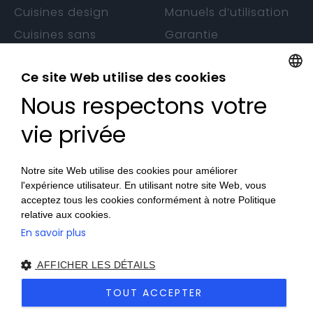
Cuisines design
Manuels d’utilisation
Cuisines sans
Garantie
poignée
Ce site Web utilise des cookies
Nous respectons votre
FRENCH
CONTACTS
FRENCH
vie privée
Nos Magasins
Devenez Revendeur
Notre site Web utilise des cookies pour améliorer
Travaillez avec nous
l'expérience utilisateur. En utilisant notre site Web, vous
acceptez tous les cookies conformément à notre Politique
relative aux cookies.
En savoir plus
© 2026 Veneta Cucine France SAS
Privacy Policy
|
Cookie
AFFICHER LES DÉTAILS
Policy
|
Accessibilité
|
Sitemap
| Site créé par
etinet.it
TOUT ACCEPTER