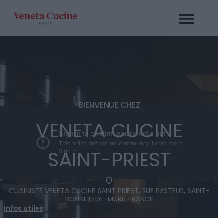
Passer
au
contenu
BIENVENUE CHEZ
VENETA CUCINE
SAINT-PRIEST
CUISINISTE VENETA CUCINE SAINT PRIEST, RUE PASTEUR, SAINT-
BONNET-DE-MURE, FRANCE
Infos utiles