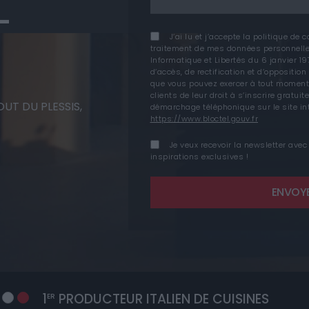
-
J’ai lu et j’accepte la politique de 
traitement de mes données personnelle
Informatique et Libertés du 6 janvier 19
d’accès, de rectification et d’oppositi
que vous pouvez exercer à tout moment
clients de leur droit à s’inscrire gratui
UT DU PLESSIS,
démarchage téléphonique sur le site in
https://www.bloctel.gouv.fr
Je veux recevoir la newsletter avec
inspirations exclusives !
ENVOY
1
PRODUCTEUR ITALIEN DE CUISINES
ER