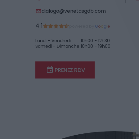
dialogo@venetasgdb.com
4.1
powered by
G
o
o
g
l
e
Lundi - Vendredi
10h00 - 12h30
Samedi - Dimanche
10h00 - 19h00
PRENEZ RDV