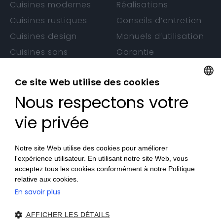
Cuisines modernes
Réalisations
Cuisines rustiques
Conseils d’entretien
Cuisines design
Manuels d’utilisation
Cuisines sans
Garantie
poignée
Ce site Web utilise des cookies
Nous respectons votre
FRENCH
CONTACTS
FRENCH
vie privée
Nos Magasins
Devenez Revendeur
Notre site Web utilise des cookies pour améliorer
Travaillez avec nous
l'expérience utilisateur. En utilisant notre site Web, vous
acceptez tous les cookies conformément à notre Politique
relative aux cookies.
En savoir plus
© 2026 Veneta Cucine France SAS
Privacy Policy
|
Cookie
AFFICHER LES DÉTAILS