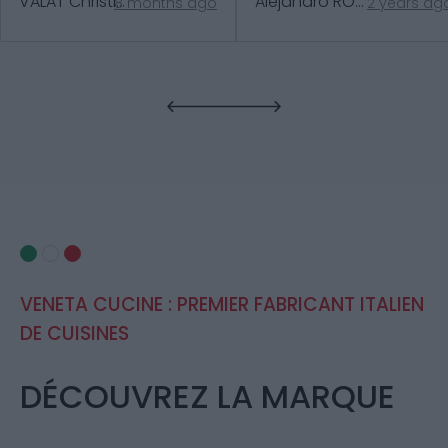
VALAT Christine
Alejandro RODRIGUEZ PARDO
8 months ago
2 years ag
VENETA CUCINE : PREMIER FABRICANT ITALIEN
DE CUISINES
DÉCOUVREZ LA MARQUE