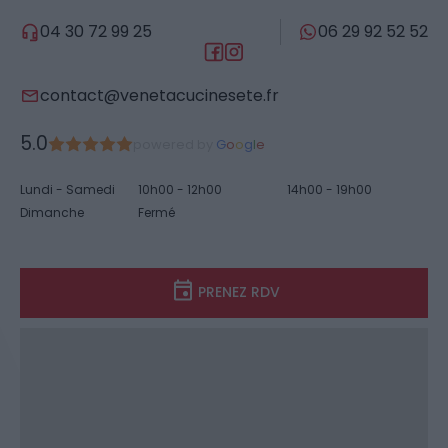
04 30 72 99 25
06 29 92 52 52
contact@venetacucinesete.fr
5.0
powered by
G
o
o
g
l
e
Lundi - Samedi
10h00 - 12h00
14h00 - 19h00
Dimanche
Fermé
PRENEZ RDV