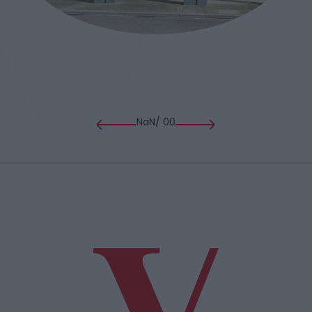
NaN
/
00