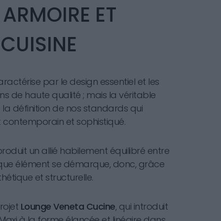
ARMOIRE ET
CUISINE
aractérise par le design essentiel et les
ns de haute qualité ; mais la véritable
 la définition de nos standards qui
t contemporain et sophistiqué.
oduit un allié habilement équilibré entre
chaque élément se démarque, donc, grâce
hétique et structurelle.
rojet
Lounge Veneta Cucine
, qui introduit
Maxi à la forme élancée et linéaire dans