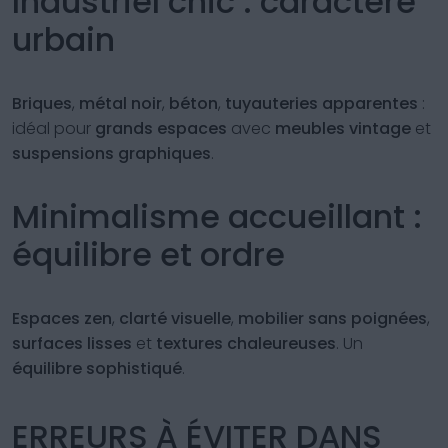
Industriel chic : caractère
urbain
Briques
,
métal noir
,
béton
,
tuyauteries apparentes
:
idéal pour
grands espaces
avec
meubles vintage
et
suspensions graphiques
.
Minimalisme accueillant :
équilibre et ordre
Espaces zen
,
clarté visuelle
,
mobilier sans poignées
,
surfaces lisses
et
textures chaleureuses
. Un
équilibre sophistiqué
.
ERREURS À ÉVITER DANS