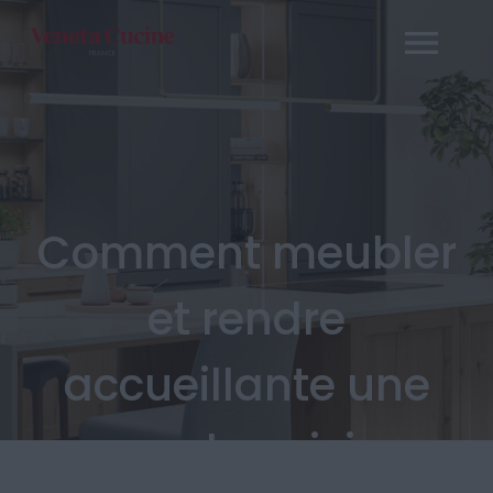
Passer
au
contenu
Comment meubler
et rendre
accueillante une
grande cuisine