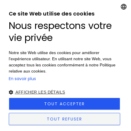
Ce site Web utilise des cookies
CUISINES MODERNES
Nous respectons votre
FRENCH
CUISINES INDUSTRIELLES
FRENCH
vie privée
CUISINES CONTEMPORAINES
Notre site Web utilise des cookies pour améliorer
l'expérience utilisateur. En utilisant notre site Web, vous
CUISINES RUSTIQUES
CUISINE ÉQUIPÉE
acceptez tous les cookies conformément à notre Politique
relative aux cookies.
En savoir plus
AFFICHER LES DÉTAILS
NOS EXPERTS CUISINE
TOUT ACCEPTER
SONT À VOTRE
TOUT REFUSER
DISPOSITION