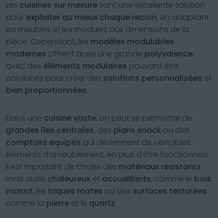
Les
cuisines sur mesure
sont une excellente solution
pour
exploiter au mieux chaque recoin
, en adaptant
les meubles et les modules aux dimensions de la
pièce. Cependant, les
modèles modulables
modernes
offrent aussi une grande
polyvalence
,
avec des
éléments modulaires
pouvant être
combinés pour créer des
solutions personnalisées
et
bien proportionnées
.
Dans une
cuisine vaste
, on peut se permettre de
grandes îles centrales
, des
plans snack
ou des
comptoirs équipés
qui deviennent de véritables
éléments d’ameublement, en plus d’être fonctionnels.
Il est important de choisir des
matériaux résistants
mais aussi
chaleureux
et
accueillants
, comme le
bois
massif
, les
laques mates
ou des
surfaces texturées
comme la
pierre
et le
quartz
.