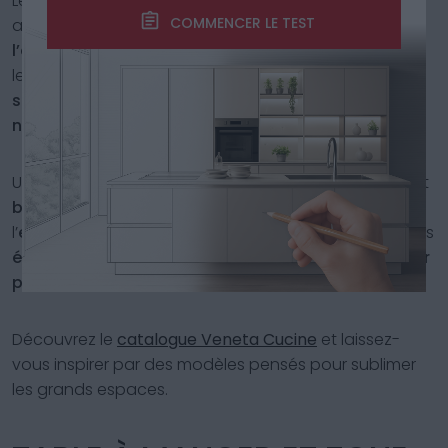
Le
bois
, surtout dans ses versions à veinures
COMMENCER LE TEST
apparentes ou mates, est parfait pour
réchauffer
l’espace
. Il peut être utilisé pour les
meubles
, les
sols
,
les
poutres
ou les
plans snack
, à associer à des
surfaces texturées
comme le
béton
, la
pierre
naturelle
, la
céramique artisanale
ou le
marbre
.
Un
mélange de matériaux rugueux et lisses
,
mats
et
brillants
, donne de la
profondeur visuelle
et rend
l’
environnement plus dynamique
. On peut insérer des
éléments en tissu
, des carreaux à effet 3D, du
papier
peint technique
ou des
inserts en métal satiné
.
Découvrez le
catalogue Veneta Cucine
et laissez-
vous inspirer par des modèles pensés pour sublimer
les grands espaces.