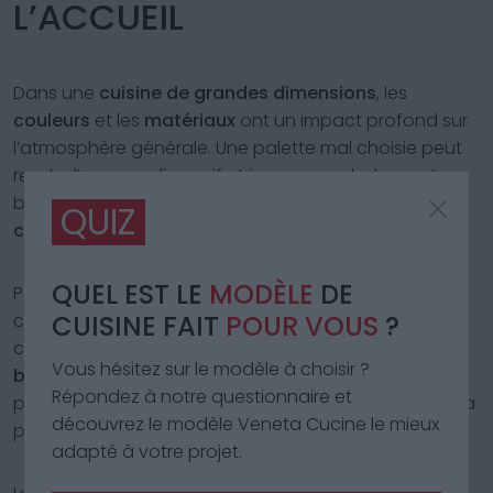
L’ACCUEIL
Dans une
cuisine de grandes dimensions
, les
couleurs
et les
matériaux
ont un impact profond sur
l’atmosphère générale. Une palette mal choisie peut
rendre l’espace dispersif et impersonnel, alors qu’un
bon choix peut le transformer en un
environnement
QUIZ
chaleureux
,
enveloppant
et
habité
.
QUEL EST LE
MODÈLE
DE
Pour
rendre accueillante une grande cuisine
, il est
CUISINE FAIT
POUR VOUS
?
conseillé de privilégier des
tons chauds et naturels
,
comme le
beige
, le
taupe
, le
sable
, le
vert olive
, le
Vous hésitez sur le modèle à choisir ?
bleu profond
ou la
terre cuite
, associés au
blanc
Répondez à notre questionnaire et
pour maintenir la luminosité. Ces nuances réduisent la
découvrez le modèle Veneta Cucine le mieux
perception du “vide” et rendent l’espace plus intime.
adapté à votre projet.