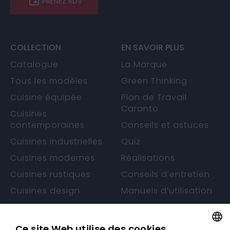
PRENEZ RDV
COLLECTION
EN SAVOIR PLUS
Catalogue
La Marque
Tous les modèles
Green Thinking
Cuisine équipée
Plan de Travail
Caranto
Cuisines
contemporaines
Conseils et astuces
Cuisines industrielles
Quiz
Cuisines modernes
Réalisations
Cuisines rustiques
Conseils d’entretien
Cuisines design
Manuels d’utilisation
Cuisines sans
Garantie
poignée
Ce site Web utilise des cookies