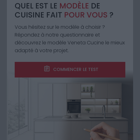
QUEL EST LE
MODÈLE
DE
CUISINE FAIT
POUR VOUS
?
Vous hésitez sur le modèle à choisir ?
Répondez à notre questionnaire et
découvrez le modèle Veneta Cucine le mieux
adapté à votre projet.
ESPACE ET PROJET
Cuisine en angle : idées et
COMMENCER LE TEST
solutions d’aménagement pour
optimiser l’espace