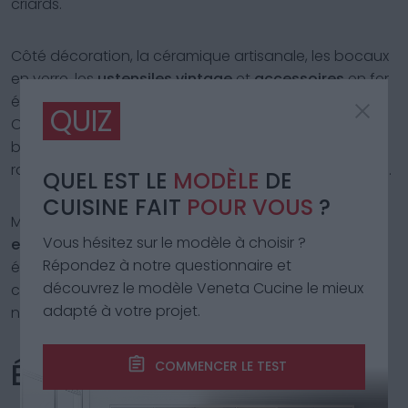
criards.
Côté décoration, la céramique artisanale, les bocaux
en verre, les
ustensiles vintage
et
accessoires
en fer
évoquent immédiatement la vie à la campagne.
QUIZ
Objets rétro comme une vieille horloge murale, une
balance ancienne ou une enseigne émaillée
racontent des histoires et apportent de l’authenticité.
QUEL EST LE
MODÈLE
DE
CUISINE FAIT
POUR VOUS
?
Mais attention à ne pas surcharger :
l’équilibre entre
Vous hésitez sur le modèle à choisir ?
esthétique et fonctionnalité est la clé
. Chaque
Répondez à notre questionnaire et
élément doit parler le même langage et contribuer à
découvrez le modèle Veneta Cucine le mieux
créer un espace chaleureux, ordonné et vrai, où rien
adapté à votre projet.
n’est trop parfait, mais tout a du sens.
ÉCLAIRAGE : CRÉER UNE
COMMENCER LE TEST