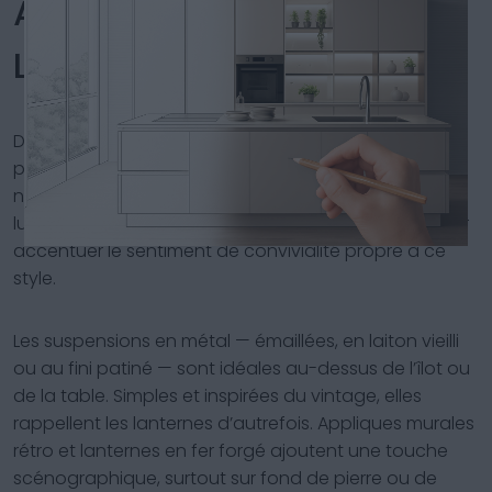
AMBIANCE AVEC LA BONNE
LUMIÈRE
Dans une cuisine farmhouse, l’éclairage est crucial
pour sublimer les matériaux, valoriser les couleurs
naturelles et créer une ambiance enveloppante. La
lumière doit être chaude, douce et bien répartie pour
accentuer le sentiment de convivialité propre à ce
style.
Les suspensions en métal — émaillées, en laiton vieilli
ou au fini patiné — sont idéales au-dessus de l’îlot ou
de la table. Simples et inspirées du vintage, elles
rappellent les lanternes d’autrefois. Appliques murales
rétro et lanternes en fer forgé ajoutent une touche
scénographique, surtout sur fond de pierre ou de