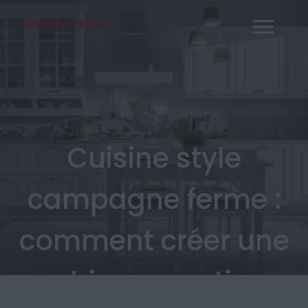
Passer
au
contenu
Cuisine style
campagne ferme :
comment créer une
ambiance rustique