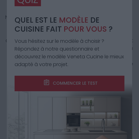
concepteur
professionnel
Nos équipes d’experts en
Nos cuisines sont
QUEL EST LE
MODÈLE
DE
magasin sont à votre
montées par des
CUISINE FAIT
POUR VOUS
?
disposition pour
spécialistes qui
concevoir un espace sur
maîtrisent, eux aussi, l’art
Vous hésitez sur le modèle à choisir ?
mesure qui s’harmonise
du détail. La qualité et la
Répondez à notre questionnaire et
parfaitement avec vos
précision de leur travail
découvrez le modèle Veneta Cucine le mieux
goûts, votre style de vie
garantissent une cuisine
adapté à votre projet.
et votre budget.
durable et raffinée.
COMMENCER LE TEST
Garantie 5 ans
Assistance