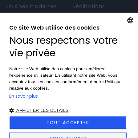
Cuisines modernes
Réalisations
Cuisines rustiques
Conseils d’entretien
Cuisines design
Manuels d’utilisation
Ce site Web utilise des cookies
Cuisines sans
Garantie
Nous respectons votre
FRENCH
poignée
FRENCH
vie privée
CONTACTS
Notre site Web utilise des cookies pour améliorer
l'expérience utilisateur. En utilisant notre site Web, vous
Nos Magasins
acceptez tous les cookies conformément à notre Politique
Devenez Revendeur
relative aux cookies.
En savoir plus
Travaillez avec nous
AFFICHER LES DÉTAILS
TOUT ACCEPTER
© 2026 Veneta Cucine France SAS
Privacy Policy
|
Cookie