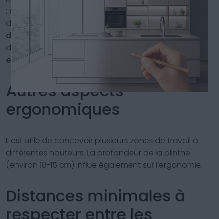
:
stratifié
,
quartz
,
inox
,
marbre
,
céramique
. Le choix
doit prendre en compte
la résistance
,
la facilité
d’entretien
et
de nettoyage
. Certains plans offrent
des
accessoires
comme
des prises
escamotables
ou
des rails pour ustensiles
.
Autres aspects
ergonomiques
Il est utile de concevoir plusieurs zones de travail à
différentes hauteurs. La profondeur de la plinthe
(environ 10-15 cm) influe également sur l’ergonomie.
Distances minimales à
respecter entre les