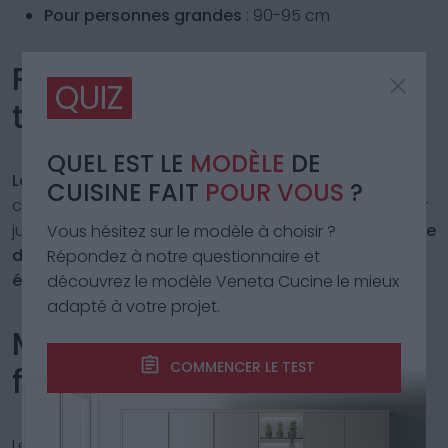
Pour personnes grandes
: 90-95 cm
Profondeur du plan de
QUIZ
travail
QUEL EST LE
MODÈLE
DE
La profondeur standard est de 60 cm
. Dans les
CUISINE FAIT
POUR VOUS
?
cuisines contemporaines ou sur mesure, on peut aller
jusqu’à
65-70 cm
pour
offrir une plus grande surface
Vous hésitez sur le modèle à choisir ?
de travail
et une
meilleure protection contre les
Répondez à notre questionnaire et
éclaboussures
.
découvrez le modèle Veneta Cucine le mieux
adapté à votre projet.
Matériaux et
COMMENCER LE TEST
fonctionnalités
Les
matériaux
sont très variés