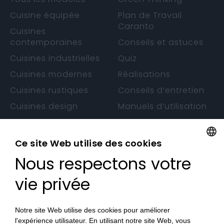
Cuisine équipée
Plan de Travail
Caranto
Cuisines
contemporaines
Conseils et astuces
Cuisines industrielles
Quiz
Cuisines modernes
Réalisations
Cuisines rustiques
Conseils d’entretien
Cuisines design
Manuels d’utilisation
Cuisines sans
Garantie
poignée
Ce site Web utilise des cookies
Nous respectons votre
FRENCH
CONTACTS
FRENCH
vie privée
Nos Magasins
Devenez Revendeur
Notre site Web utilise des cookies pour améliorer
l'expérience utilisateur. En utilisant notre site Web, vous