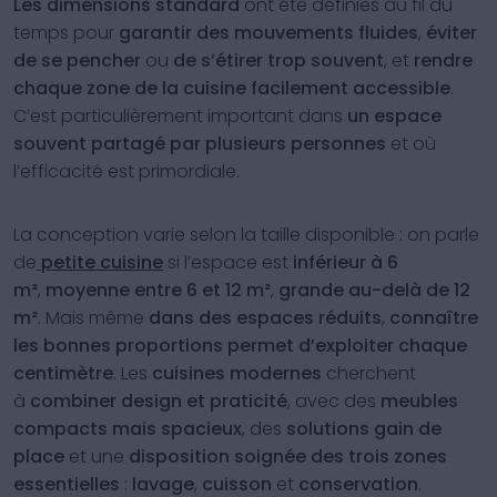
Les dimensions standard
ont été définies au fil du
temps pour
garantir des mouvements fluides
,
éviter
de se pencher
ou
de s’étirer trop souvent
, et
rendre
chaque zone de la cuisine facilement accessible
.
C’est particulièrement important dans
un espace
souvent partagé par plusieurs personnes
et où
l’efficacité est primordiale.
La conception varie selon la taille disponible : on parle
de
petite cuisine
si l’espace est
inférieur à 6
m²
,
moyenne entre 6 et 12 m²
,
grande au-delà de 12
m²
. Mais même
dans des espaces réduits
,
connaître
les bonnes proportions
permet d’exploiter chaque
centimètre
. Les
cuisines modernes
cherchent
à
combiner design et praticité
, avec des
meubles
compacts mais spacieux
, des
solutions gain de
place
et une
disposition soignée des trois zones
essentielles
:
lavage
,
cuisson
et
conservation
.