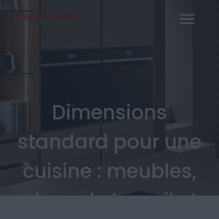
Passer
au
contenu
Dimensions
standard pour une
cuisine : meubles,
plans de travail et