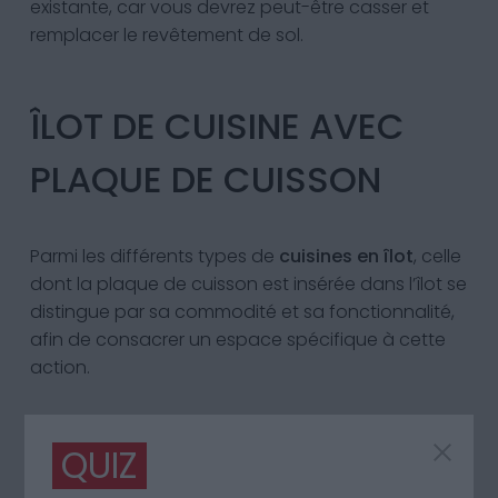
existante, car vous devrez peut-être casser et
remplacer le revêtement de sol.
ÎLOT DE CUISINE AVEC
PLAQUE DE CUISSON
Parmi les différents types de
cuisines en îlot
, celle
dont la plaque de cuisson est insérée dans l’îlot se
distingue par sa commodité et sa fonctionnalité,
afin de consacrer un espace spécifique à cette
action.
L
‘îlot avec la cuisinière et le plan de travail
à
QUIZ
côté est très utile, surtout pour ceux qui cuisinent
pour de nombreuses personnes ou qui aiment