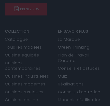
PRENEZ RDV
COLLECTION
EN SAVOIR PLUS
Catalogue
La Marque
Tous les modèles
Green Thinking
Cuisine équipée
Plan de Travail
Caranto
Cuisines
contemporaines
Conseils et astuces
Cuisines industrielles
Quiz
Cuisines modernes
Réalisations
Cuisines rustiques
Conseils d’entretien
Cuisines design
Manuels d’utilisation
Cuisines sans
Garantie