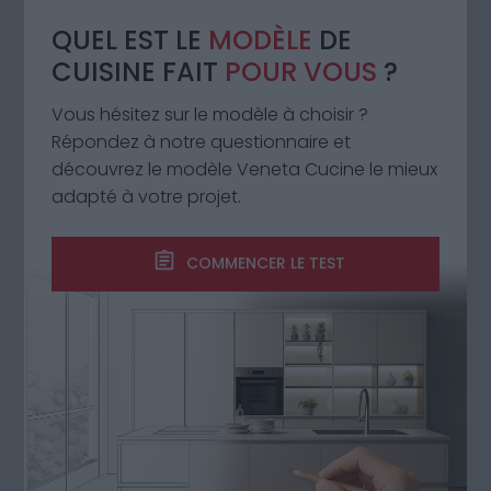
expérimenter de nouvelles recettes.
QUEL EST LE
MODÈLE
DE
CUISINE FAIT
POUR VOUS
?
POURQUOI CHOISIR UN
Vous hésitez sur le modèle à choisir ?
Répondez à notre questionnaire et
ÎLOT DE CUISINE ITALIEN ?
découvrez le modèle Veneta Cucine le mieux
adapté à votre projet.
Parmi les nombreuses options de cuisine
disponibles,
la cuisine en îlot est certainement la
COMMENCER LE TEST
plus élégante et la plus moderne
. Pour obtenir un
excellent résultat, il faut utiliser des matériaux de
haute qualité et les meilleurs procédés pour les
travailler. Souvent, les meilleures cuisines du
marché sont précisément les cuisines italiennes,
qui garantissent l’origine des matériaux et leur
excellente exécution, assurant ainsi une durabilité
et une résistance maximales à l’usage.