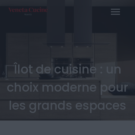
Passer
au
contenu
Îlot de cuisine : un
choix moderne pour
les grands espaces