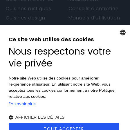
Cuisines rustiques
Conseils d’entretien
Cuisines design
Manuels d’utilisation
Cuisines sans
Garantie
poignée
Ce site Web utilise des cookies
Nous respectons votre
FRENCH
CONTACTS
FRENCH
vie privée
Nos Magasins
Devenez Revendeur
Notre site Web utilise des cookies pour améliorer
l'expérience utilisateur. En utilisant notre site Web, vous
Travaillez avec nous
acceptez tous les cookies conformément à notre Politique
relative aux cookies.
En savoir plus
AFFICHER LES DÉTAILS
© 2026 Veneta Cucine France SAS
Privacy Policy
|
Cookie
Policy
|
Accessibilité
|
Sitemap
| Site créé par
etinet.it
TOUT ACCEPTER