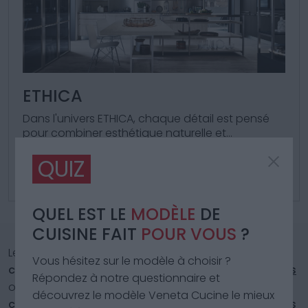
ETHICA
Dans l'univers ETHICA, chaque détail est pensé
pour combiner esthétique naturelle et
fonctionnalité supérieure.
QUIZ
QUEL EST LE
MODÈLE
DE
CUISINE FAIT
POUR VOUS
?
Les
solutions design proposées
embrassent des
Vous hésitez sur le modèle à choisir ?
configurations polyvalentes
, des
cuisines avec îlots
Répondez à notre questionnaire et
ou des
avancées
, idéales pour ceux qui aiment la
découvrez le modèle Veneta Cucine le mieux
convivialité
et la
fonctionnalité
, à des
agencements