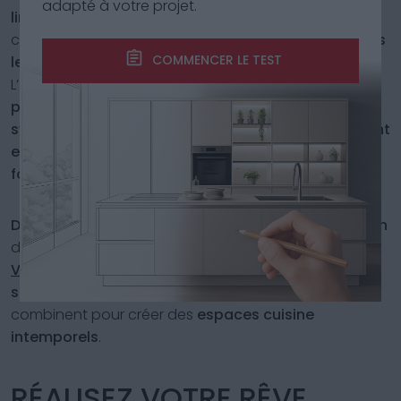
adapté à votre projet.
linéaires
parfaits pour les
espaces ouverts
, où
chaque élément est
intégré harmonieusement dans
COMMENCER LE TEST
le contexte de vie
.
L’
élimination du superflu
, comme
l’absence de
poignées traditionnelles
remplacées par des
systèmes d’ouverture “push”
, souligne l’
engagement
envers une esthétique linéaire
et une
fluidité des
formes
.
Découvrez par vous-même la qualité et l’innovation
de nos
cuisines modernes
en visitant un
revendeur
Veneta Cucine
.
Laissez-vous inspirer par nos
solutions
, où
design
,
technologie
et
praticité
se
combinent pour créer des
espaces cuisine
intemporels
.
RÉALISEZ VOTRE RÊVE