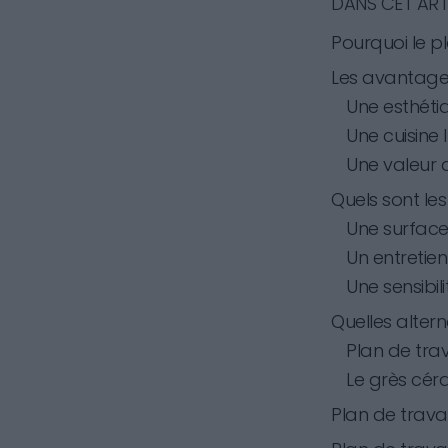
DANS CET ART
Pourquoi le p
Les avantages
Une esthéti
Une cuisine 
Une valeur 
Quels sont le
Une surface
Un entretien
Une sensibil
Quelles alter
Plan de trav
Le grès cér
Plan de travai