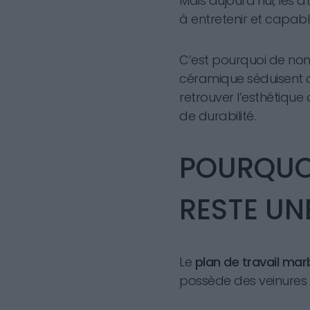
Mais aujourd’hui, les a
à entretenir et capabl
C’est pourquoi de no
céramique séduisent d
retrouver l’esthétique
de durabilité.
POURQUOI
RESTE UN
Le
plan de travail mar
possède des veinures u