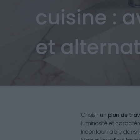
cuisine : 
et altern
Choisir un
plan de trav
luminosité et caractèr
incontournable dans l