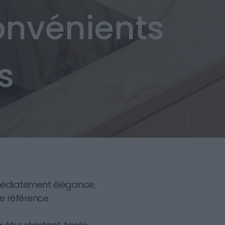
convénients
s
édiatement élégance,
ne référence