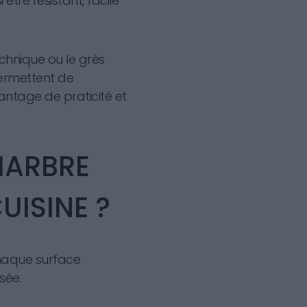
 être résistant, facile
hnique ou le grès
permettent de
vantage de praticité et
MARBRE
UISINE ?
Chaque surface
sée.