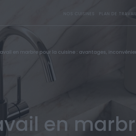
NOS CUISINES
PLAN DE TRAVAI
avail en marbre pour la cuisine : avantages, inconvéni
avail en marbr