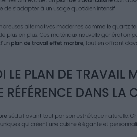
ttentes ont évolué : un
plan de travail cuisine
doit aussi
e de s’adapter à un usage quotidien intensif.
mbreuses alternatives modernes comme le quartz tec
e plus en plus. Ces matériaux nouvelle génération 
 d’un
plan de travail effet marbre
, tout en offrant da
 LE PLAN DE TRAVAIL 
E RÉFÉRENCE DANS LA C
bre
séduit avant tout par son esthétique naturelle. 
niques qui créent une cuisine élégante et personnali